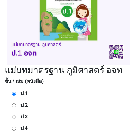
แม่บทมาตรฐาน ภูมิศาสตร์ อจท
ชั้น / เล่ม (หนังสือ)
ป.1
ป.2
ป.3
ป.4