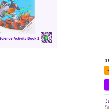
1
เง
รั