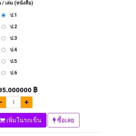
น / เล่ม (หนังสือ)
ป.1
ป.2
ป.3
ป.4
ป.5
ป.6
95.000000
฿
เพิ่มในรถเข็น
ซื้อเลย