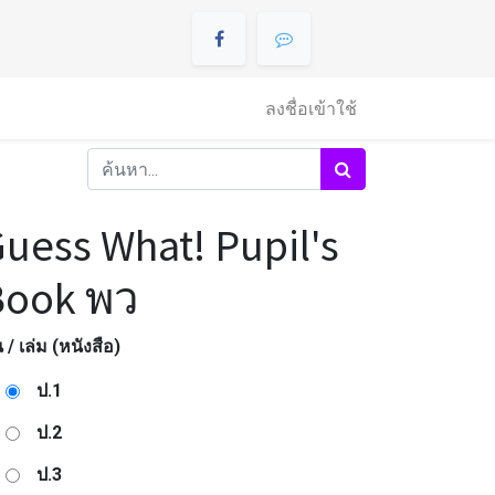
ลงชื่อเข้าใช้
uess What! Pupil's
Book พว
น / เล่ม (หนังสือ)
ป.1
ป.2
ป.3