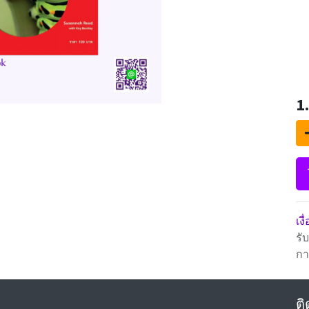
1
เง
รั
กา
ติ